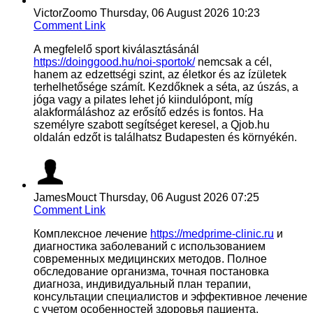
VictorZoomo
Thursday, 06 August 2026 10:23
Comment Link
A megfelelő sport kiválasztásánál
https://doinggood.hu/noi-sportok/
nemcsak a cél,
hanem az edzettségi szint, az életkor és az ízületek
terhelhetősége számít. Kezdőknek a séta, az úszás, a
jóga vagy a pilates lehet jó kiindulópont, míg
alakformáláshoz az erősítő edzés is fontos. Ha
személyre szabott segítséget keresel, a Qjob.hu
oldalán edzőt is találhatsz Budapesten és környékén.
JamesMouct
Thursday, 06 August 2026 07:25
Comment Link
Комплексное лечение
https://medprime-clinic.ru
и
диагностика заболеваний с использованием
современных медицинских методов. Полное
обследование организма, точная постановка
диагноза, индивидуальный план терапии,
консультации специалистов и эффективное лечение
с учетом особенностей здоровья пациента.