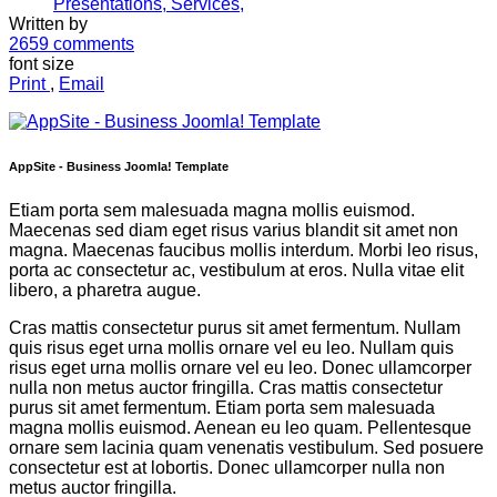
Presentations,
Services,
Written by
2659
comments
font size
Print
,
Email
AppSite - Business Joomla! Template
Etiam porta sem malesuada magna mollis euismod.
Maecenas sed diam eget risus varius blandit sit amet non
magna. Maecenas faucibus mollis interdum. Morbi leo risus,
porta ac consectetur ac, vestibulum at eros. Nulla vitae elit
libero, a pharetra augue.
Cras mattis consectetur purus sit amet fermentum. Nullam
quis risus eget urna mollis ornare vel eu leo. Nullam quis
risus eget urna mollis ornare vel eu leo. Donec ullamcorper
nulla non metus auctor fringilla. Cras mattis consectetur
purus sit amet fermentum. Etiam porta sem malesuada
magna mollis euismod. Aenean eu leo quam. Pellentesque
ornare sem lacinia quam venenatis vestibulum. Sed posuere
consectetur est at lobortis. Donec ullamcorper nulla non
metus auctor fringilla.