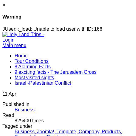
×
Warning
JUser: :_load: Unable to load user with ID: 166
Login
Main menu
Home
Tour Conditions
8 Alarming Facts
9 exciting facts - The Jerusalem Cross
Most visited sights
Israeli-Palestinian Conflict
11
Apr
Published in
Business
Read
825400 times
Tagged under
Business,
Joomla!,
Template,
Company,
Products,