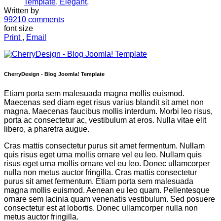
Template,
Elegant,
Written by
99210
comments
font size
Print
,
Email
CherryDesign - Blog Joomla! Template
Etiam porta sem malesuada magna mollis euismod.
Maecenas sed diam eget risus varius blandit sit amet non
magna. Maecenas faucibus mollis interdum. Morbi leo risus,
porta ac consectetur ac, vestibulum at eros. Nulla vitae elit
libero, a pharetra augue.
Cras mattis consectetur purus sit amet fermentum. Nullam
quis risus eget urna mollis ornare vel eu leo. Nullam quis
risus eget urna mollis ornare vel eu leo. Donec ullamcorper
nulla non metus auctor fringilla. Cras mattis consectetur
purus sit amet fermentum. Etiam porta sem malesuada
magna mollis euismod. Aenean eu leo quam. Pellentesque
ornare sem lacinia quam venenatis vestibulum. Sed posuere
consectetur est at lobortis. Donec ullamcorper nulla non
metus auctor fringilla.