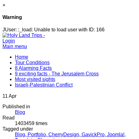
×
Warning
JUser: :_load: Unable to load user with ID: 166
Login
Main menu
Home
Tour Conditions
8 Alarming Facts
9 exciting facts - The Jerusalem Cross
Most visited sights
Israeli-Palestinian Conflict
11
Apr
Published in
Blog
Read
1403459 times
Tagged under
Blog,
Portfolio,
CherryDesign,
GavickPro,
Joomla!,