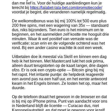
dan me lief is. Voor de huidige aanbiedingen kun je
terecht bij
https://lalabet-lala-bet.com/promotiecode/
voordat je begint, die veranderen namelijk regelmatig.
De welkomstbonus was bij mij 100% tot 500 euro plus
200 free spins, met een wagering van 35x — standaard
dus, niks bijzonders. Tien euro is het minimum om te
beginnen, en het aanmelden zelf kostte me hooguit drie
minuten. Waar ik wel positief van verraste was de
verificatie: scan erin en de volgende ochtend was het
rond. Bij een ander casino wachtte ik ooit een week.
Uitbetalen doe ik meestal via Skrill en binnen een dag
heb ik het binnen. Met Mastercard lukt het ook prima,
alleen duurt terugstorten op de kaart langer, drie dagen
ofzo. Er is ook een crypto-optie — Bitcoin ging bij mij
het rapst. Het irritante puntje: de helpdesk reageerde
een avond pas na een half uur, en het eerste antwoord
kwam in het Engels binnen. Ze losten het op, maar het
duurde.
Op de telefoon draait het gewoon in de browser en dat
is bij mij op iPhone prima. Punt van aandacht voor ons
in Nederland blijft de licentie — Curacao dus, niet
Kansspelautoriteit, en dat moet je gewoon voor jezelf