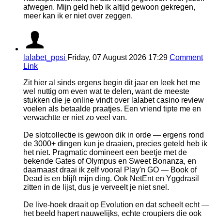
afwegen. Mijn geld heb ik altijd gewoon gekregen,
meer kan ik er niet over zeggen.
lalabet_ppsi
Friday, 07 August 2026 17:29
Comment
Link
Zit hier al sinds ergens begin dit jaar en leek het me
wel nuttig om even wat te delen, want de meeste
stukken die je online vindt over lalabet casino review
voelen als betaalde praatjes. Een vriend tipte me en
verwachtte er niet zo veel van.
De slotcollectie is gewoon dik in orde — ergens rond
de 3000+ dingen kun je draaien, precies geteld heb ik
het niet. Pragmatic domineert een beetje met de
bekende Gates of Olympus en Sweet Bonanza, en
daarnaast draai ik zelf vooral Play'n GO — Book of
Dead is en blijft mijn ding. Ook NetEnt en Yggdrasil
zitten in de lijst, dus je verveelt je niet snel.
De live-hoek draait op Evolution en dat scheelt echt —
het beeld hapert nauwelijks, echte croupiers die ook