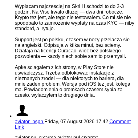
Wyplacam najczesciej na Skrill i schodzi to do 2-3
godzin. Na Vise trwalo dluzej — dwa dni robocze.
Krypto tez jest, ale tego nie testowalem. Co mi sie nie
spodobalo to zamrozenie wyplaty na czas KYC — niby
standard, a irytuje.
Support jest po polsku, czasem w nocy przelacza sie
na angielski. Odpisuja w kilka minut, bez sciemy.
Dzialaja na licencji Curacao, wiec bez polskiego
pozwolenia — kazdy niech sobie sam to przemysli.
Apke sciagalem z ich strony, w Play Store nie
uswiadczysz. Trzeba odblokowac instalacje z
nieznanych zrodel — dla niektorych to bariera, dla
mnie zaden problem. Wersja pod iOS tez jest, kolega
ma. Powiadomienia o promkach czasem sypia za
czesto, wylaczylem to drugiego dnia.
aviator_bspn
Friday, 07 August 2026 17:42
Comment
Link
aviator pul çıxarma aviator pul çıxarma