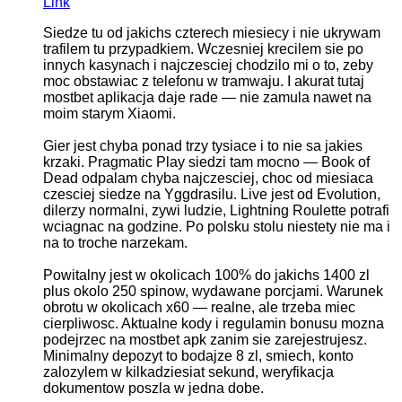
Link
Siedze tu od jakichs czterech miesiecy i nie ukrywam
trafilem tu przypadkiem. Wczesniej krecilem sie po
innych kasynach i najczesciej chodzilo mi o to, zeby
moc obstawiac z telefonu w tramwaju. I akurat tutaj
mostbet aplikacja daje rade — nie zamula nawet na
moim starym Xiaomi.
Gier jest chyba ponad trzy tysiace i to nie sa jakies
krzaki. Pragmatic Play siedzi tam mocno — Book of
Dead odpalam chyba najczesciej, choc od miesiaca
czesciej siedze na Yggdrasilu. Live jest od Evolution,
dilerzy normalni, zywi ludzie, Lightning Roulette potrafi
wciagnac na godzine. Po polsku stolu niestety nie ma i
na to troche narzekam.
Powitalny jest w okolicach 100% do jakichs 1400 zl
plus okolo 250 spinow, wydawane porcjami. Warunek
obrotu w okolicach x60 — realne, ale trzeba miec
cierpliwosc. Aktualne kody i regulamin bonusu mozna
podejrzec na mostbet apk zanim sie zarejestrujesz.
Minimalny depozyt to bodajze 8 zl, smiech, konto
zalozylem w kilkadziesiat sekund, weryfikacja
dokumentow poszla w jedna dobe.