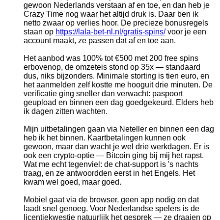
gewoon Nederlands verstaan af en toe, en dan heb je
Crazy Time nog waar het altijd druk is. Daar ben ik
netto zwaar op verlies hoor. De precieze bonusregels
staan op
https://lala-bet-nl.nl/gratis-spins/
voor je een
account maakt, ze passen dat af en toe aan.
Het aanbod was 100% tot €500 met 200 free spins
erbovenop, de omzeteis stond op 35x — standaard
dus, niks bijzonders. Minimale storting is tien euro, en
het aanmelden zelf kostte me hooguit drie minuten. De
verificatie ging sneller dan verwacht: paspoort
geupload en binnen een dag goedgekeurd. Elders heb
ik dagen zitten wachten.
Mijn uitbetalingen gaan via Neteller en binnen een dag
heb ik het binnen. Kaartbetalingen kunnen ook
gewoon, maar dan wacht je wel drie werkdagen. Er is
ook een crypto-optie — Bitcoin ging bij mij het rapst.
Wat me echt tegenviel: de chat-support is 's nachts
traag, en ze antwoordden eerst in het Engels. Het
kwam wel goed, maar goed.
Mobiel gaat via de browser, geen app nodig en dat
laadt snel genoeg. Voor Nederlandse spelers is de
licentiekwestie natuurlijk het gesprek — ze draaien op