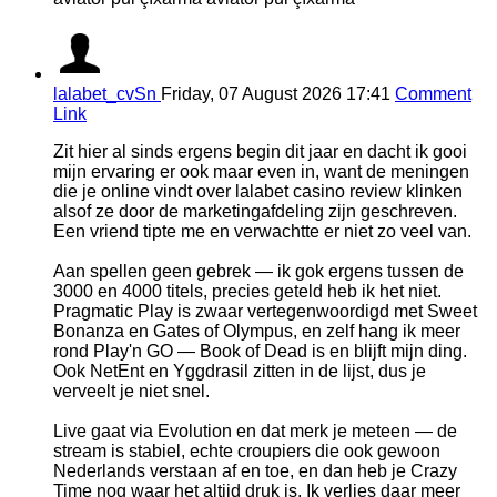
lalabet_cvSn
Friday, 07 August 2026 17:41
Comment
Link
Zit hier al sinds ergens begin dit jaar en dacht ik gooi
mijn ervaring er ook maar even in, want de meningen
die je online vindt over lalabet casino review klinken
alsof ze door de marketingafdeling zijn geschreven.
Een vriend tipte me en verwachtte er niet zo veel van.
Aan spellen geen gebrek — ik gok ergens tussen de
3000 en 4000 titels, precies geteld heb ik het niet.
Pragmatic Play is zwaar vertegenwoordigd met Sweet
Bonanza en Gates of Olympus, en zelf hang ik meer
rond Play'n GO — Book of Dead is en blijft mijn ding.
Ook NetEnt en Yggdrasil zitten in de lijst, dus je
verveelt je niet snel.
Live gaat via Evolution en dat merk je meteen — de
stream is stabiel, echte croupiers die ook gewoon
Nederlands verstaan af en toe, en dan heb je Crazy
Time nog waar het altijd druk is. Ik verlies daar meer