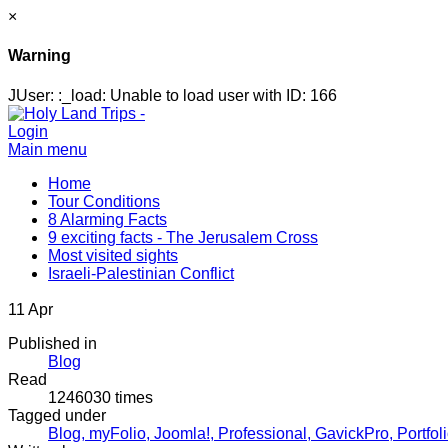
×
Warning
JUser: :_load: Unable to load user with ID: 166
Login
Main menu
Home
Tour Conditions
8 Alarming Facts
9 exciting facts - The Jerusalem Cross
Most visited sights
Israeli-Palestinian Conflict
11
Apr
Published in
Blog
Read
1246030 times
Tagged under
Blog,
myFolio,
Joomla!,
Professional,
GavickPro,
Portfoli