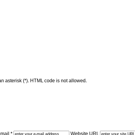
an asterisk (*). HTML code is not allowed.
mail *
Website URL