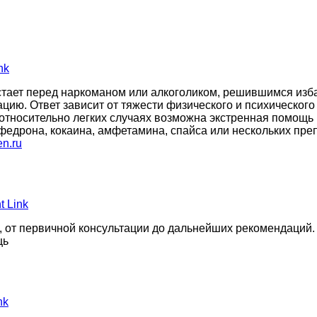
nk
тает перед наркоманом или алкоголиком, решившимся избав
цию. Ответ зависит от тяжести физического и психического
 относительно легких случаях возможна экстренная помощь 
ефедрона, кокаина, амфетамина, спайса или нескольких пр
en.ru
 Link
, от первичной консультации до дальнейших рекомендаций.
щь
nk