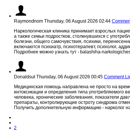
Raymondnom
Thursday, 06 August 2026 02:44
Comment
Наркологическая клиника принимает взрослых пациен
а также семьи подростков, столкнувшихся с употреб
болезни, общего самочувствия, психики, перенесен
включаются психиатр, психотерапевт, психолог, аддик
Подробнее можно узнать тут - balashiha-narkologiches
Donaldsut
Thursday, 06 August 2026 00:45
Comment Li
Медицинская помощь направлена не просто на време
интоксикации и определения типа употребляемого ве
человека, хронические заболевания, показатели дав
препараты, контролирующие остроту синдрома отмен
Получить дополнительную информацию - нарколог на
2