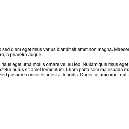
d diam eget risus varius blandit sit amet non magna. Maecenas
bero, a pharetra augue.
risus eget urna mollis ornare vel eu leo. Nullam quis risus eget
nsectetur purus sit amet fermentum. Etiam porta sem malesuada
d posuere consectetur est at lobortis. Donec ullamcorper nulla 