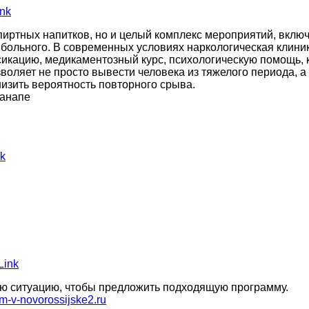
nk
спиртных напитков, но и целый комплекс мероприятий, вкл
 больного. В современных условиях наркологическая клини
оксикацию, медикаментозный курс, психологическую помощь,
оляет не просто вывести человека из тяжелого периода, а
изить вероятность повторного срыва.
 анапе
k
Link
ую ситуацию, чтобы предложить подходящую программу.
om-v-novorossijske2.ru