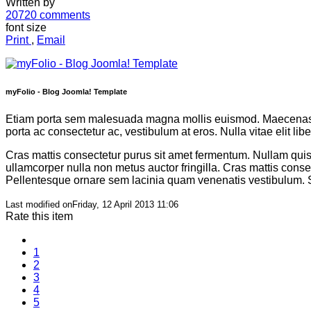
Written by
20720
comments
font size
Print
,
Email
myFolio - Blog Joomla! Template
Etiam porta sem malesuada magna mollis euismod. Maecenas se
porta ac consectetur ac, vestibulum at eros. Nulla vitae elit li
Cras mattis consectetur purus sit amet fermentum. Nullam quis 
ullamcorper nulla non metus auctor fringilla. Cras mattis co
Pellentesque ornare sem lacinia quam venenatis vestibulum. Se
Last modified onFriday, 12 April 2013 11:06
Rate this item
1
2
3
4
5