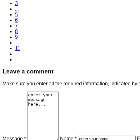
3
...
5
6
7
8
9
...
11
Leave a comment
Make sure you enter all the required information, indicated by 
Message *
Name *
E