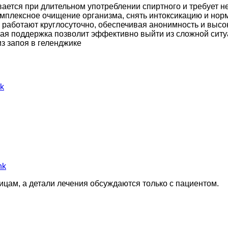
вается при длительном употреблении спиртного и требует 
плексное очищение организма, снять интоксикацию и норм
аботают круглосуточно, обеспечивая анонимность и высоки
ая поддержка позволит эффективно выйти из сложной ситу
з запоя в геленджике
k
nk
цам, а детали лечения обсуждаются только с пациентом.