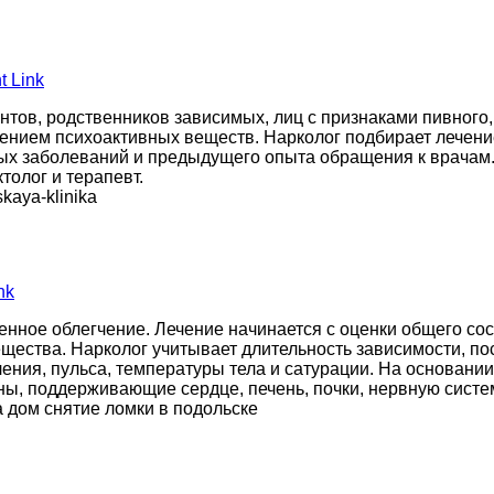
 Link
тов, родственников зависимых, лиц с признаками пивного,
лением психоактивных веществ. Нарколог подбирает лечение
ных заболеваний и предыдущего опыта обращения к врачам
толог и терапевт.
kaya-klinika
nk
нное облегчение. Лечение начинается с оценки общего сос
щества. Нарколог учитывает длительность зависимости, по
ления, пульса, температуры тела и сатурации. На основан
ы, поддерживающие сердце, печень, почки, нервную систем
 дом снятие ломки в подольске